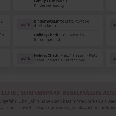
Family Cup:
Platz 1 ·
Kinderbetreuung
 2.
kinderhotel.info:
Erste Vergabe ·
2019
2
direkt Platz 1
für
HolidayCheck:
Gold Award &
n
Recommended
HolidayCheck:
Platz 1 Hessen · Platz
2016
2
2 Familienhotels Deutschland
LOTEL SONNENPARK REGELMÄSSIG AUSG
ngefähr. Über Jahre haben sich bestimmte Stärken als w
tallisiert – sowohl in Gästebewertungen als auch in Jurybe