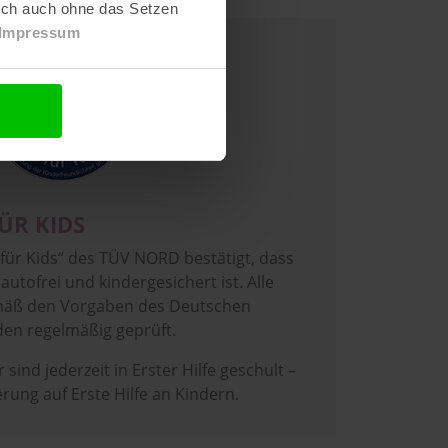
lich auch ohne das Setzen
Impressum
ÜR KIDS
für Kids“ des TÜV NORD bestätigt, dass
tofrei und kindergesichert ist. Alle
mäß den Vorgaben des Deutschen
en regelmäßig geprüft.
sind jederzeit in Erster Hilfe geschult –
erung auf Erste Hilfe an Kindern.