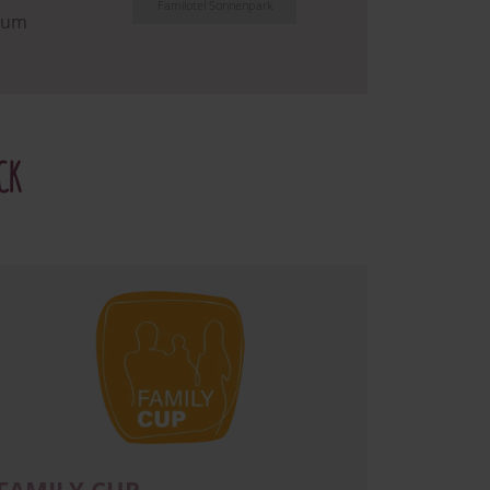
Familotel Sonnenpark
arum
CK
age