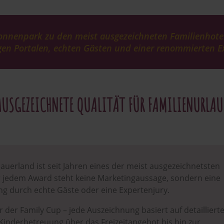
 Sonnenpark zu den meist ausgezeichneten Familienhote
en Portalen, echten Gästen und einer renommierten Ex
AUSGEZEICHNETE QUALITÄT FÜR FAMILIENURLAU
uerland ist seit Jahren eines der meist ausgezeichnetsten
r jedem Award steht keine Marketingaussage, sondern eine
 durch echte Gäste oder eine Expertenjury.
 der Family Cup – jede Auszeichnung basiert auf detailliert
r Kinderbetreuung über das Freizeitangebot bis hin zur