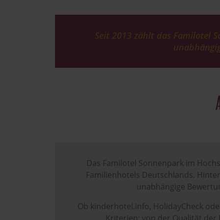
Seit 2013 zählt das Familotel
unabhängig
Das Familotel Sonnenpark im Hochsa
Familienhotels Deutschlands. Hinte
unabhängige Bewertung
Ob kinderhotel.info, HolidayCheck oder
Kriterien: von der Qualität de