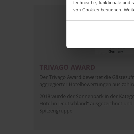
technische, funktionale und
von Cookies besuchen. Weite
Image
TRIVAGO AWARD
Der Trivago Award bewertet die Gästezufr
aggregierter Hotelbewertungen aus zahlr
2018 wurde der Sonnenpark in der Kategor
Hotel in Deutschland“ ausgezeichnet und 
Spitzengruppe.