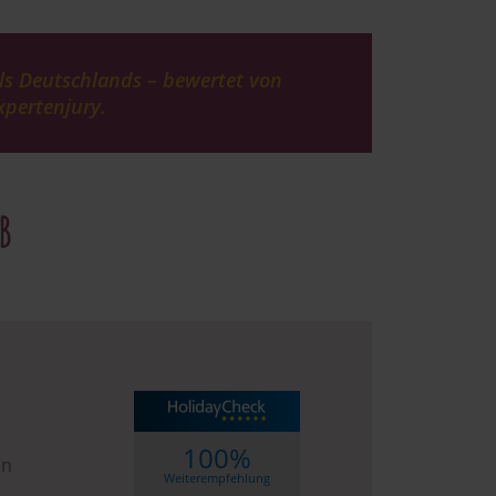
ls Deutschlands – bewertet von
pertenjury.
B
100%
en
Weiterempfehlung