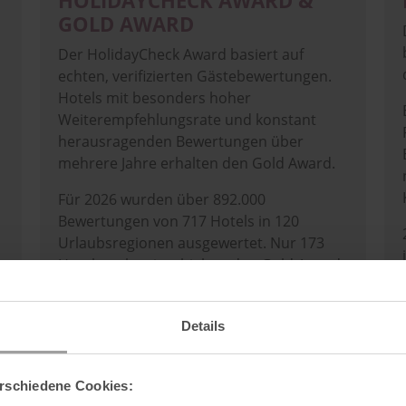
HOLIDAYCHECK AWARD &
GOLD AWARD
Der HolidayCheck Award basiert auf
echten, verifizierten Gästebewertungen.
Hotels mit besonders hoher
Weiterempfehlungsrate und konstant
herausragenden Bewertungen über
mehrere Jahre erhalten den Gold Award.
Für 2026 wurden über 892.000
Bewertungen von 717 Hotels in 120
Urlaubsregionen ausgewertet. Nur 173
Hotels weltweit erhielten den Gold Award.
Der Sonnenpark gehört seit 2013 zu den
jährlichen Preisträgern des HolidayCheck
Details
Award und seit 2018 vom HolidayCheck
Gold Award.
rschiedene Cookies: