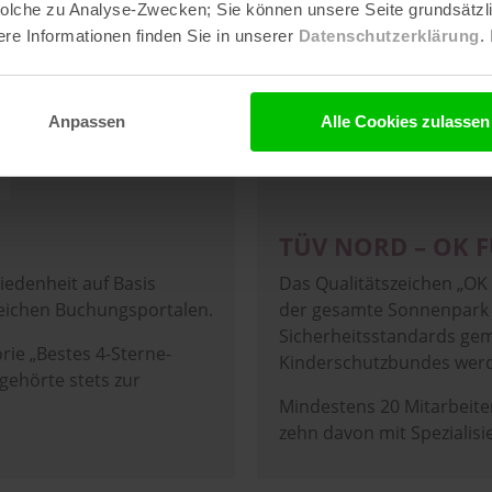
 solche zu Analyse-Zwecken; Sie können unsere Seite grundsätz
re Informationen finden Sie in unserer
Datenschutzerklärung
.
Image
Anpassen
Alle Cookies zulassen
TÜV NORD – OK F
iedenheit auf Basis
Das Qualitätszeichen „OK 
eichen Buchungsportalen.
der gesamte Sonnenpark au
Sicherheitsstandards ge
ie „Bestes 4-Sterne-
Kinderschutzbundes werd
gehörte stets zur
Mindestens 20 Mitarbeiter 
zehn davon mit Spezialisi