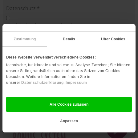
Datenschutz *
Ich habe die
Datenschutzbestimmungen
gelesen
und verstanden.
Zustimmung
Details
Über Cookies
Newsletter-Anmeldung
Hiermit bestellen Sie den kostenlosen Newsletter per E-Mail und
Diese Website verwendet verschiedene Cookies:
werden über Angebote und Neuigkeiten des Familotel
technische, funktionale und solche zu Analyse-Zwecken; Sie können
Sonnenpark informiert. Die Abmeldung ist jederzeit mit nur
unsere Seite grundsätzlich auch ohne das Setzen von Cookies
einem Klick möglich.
besuchen. Weitere Informationen finden Sie in
unserer
Datenschutzerklärung
.
Impressum
SENDEN
Alle Cookies zulassen
UNSER
Anpassen