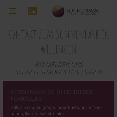
zum
Inhalt
Media-
Navigation
Kontakt zum Sonnenpark in
Willingen
WIR MELDEN UNS
SCHNELLSTMÖGLICH BEI IHNEN
VERWENDEN SIE BITTE DIESES
FORMULAR
Falls Sie eine Angebots- oder Buchungsanfrage
haben, klicken Sie bitte
hier.