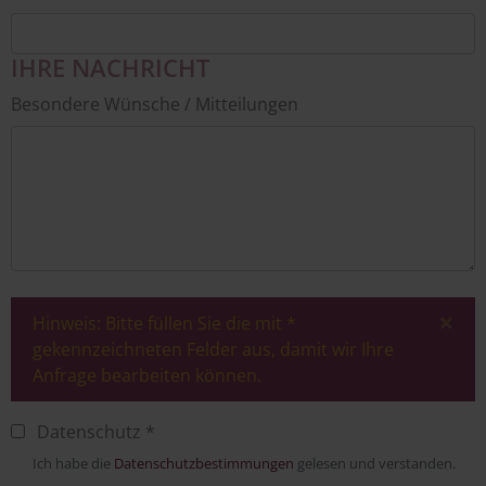
IHRE NACHRICHT
Besondere Wünsche / Mitteilungen
×
Hinweis: Bitte füllen Sie die mit *
gekennzeichneten Felder aus, damit wir Ihre
Anfrage bearbeiten können.
Datenschutz *
Ich habe die
Datenschutzbestimmungen
gelesen und verstanden.