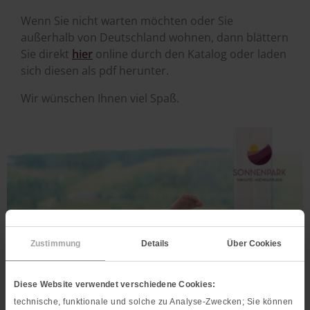
Wenn Sie nicht warten möchten oder Sie
außerhalb von Deutschland wohnen, dann blättern
Sie direkt
hier
online durch den Katalog oder laden
sich diesen als pdf herunter.
Wir wünschen Ihnen viel Spaß.
Image
Zustimmung
Details
Über Cookies
Diese Website verwendet verschiedene Cookies:
technische, funktionale und solche zu Analyse-Zwecken; Sie können