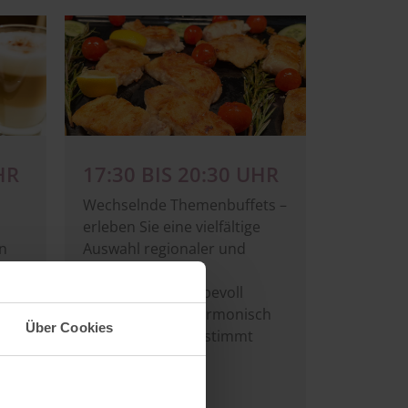
Image
HR
17:30 BIS 20:30 UHR
Wechselnde Themenbuffets –
erleben Sie eine vielfältige
on
Auswahl regionaler und
internationaler
Köstlichkeiten, liebevoll
ks
zubereitet und harmonisch
Über Cookies
aufeinander abgestimmt
ekt
e