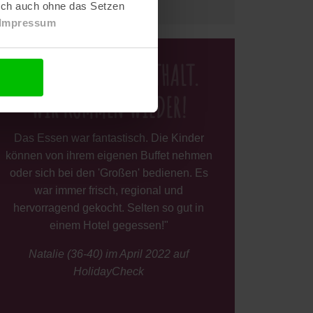
lich auch ohne das Setzen
Impressum
"EIN TOLLER AUFENTHALT.
WIR KOMMEN WIEDER!
Das Essen war fantastisch. Die Kinder
können von ihrem eigenen Buffet nehmen
oder sich bei den 'Großen' bedienen. Es
war immer frisch, regional und
hervorragend gekocht. Selten so gut in
einem Hotel gegessen!"
Natalie (36-40) im April 2022 auf
HolidayCheck