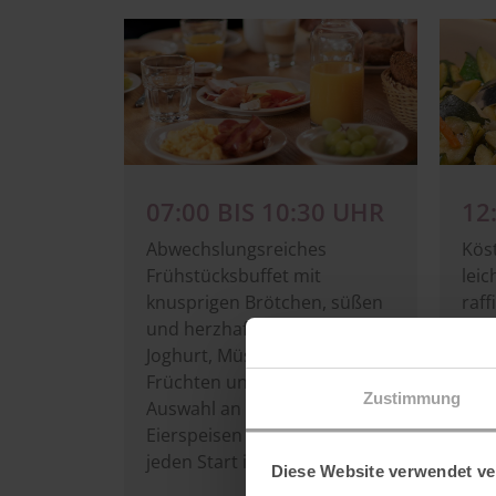
Image
Image
07:00 BIS 10:30 UHR
12
Abwechslungsreiches
Köst
Frühstücksbuffet mit
leic
knusprigen Brötchen, süßen
raff
und herzhaften Begleitern,
zu 
Joghurt, Müsli, frischen
ent
Früchten und einer feinen
Gen
Zustimmung
Auswahl an warmen
Ges
Eierspeisen – perfekt für
jeden Start in den Tag
Ab 1
Diese Website verwendet ve
Eisc