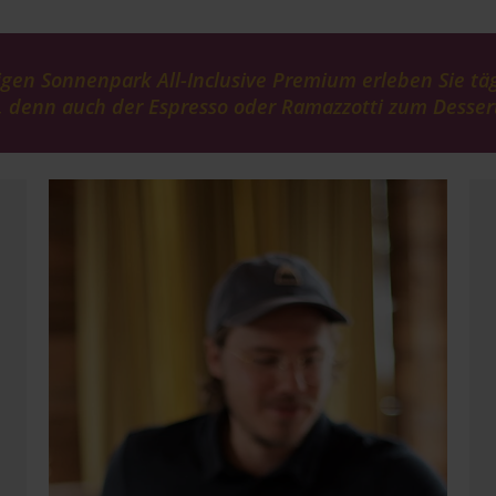
en Sonnenpark All-Inclusive Premium erleben Sie täg
denn auch der Espresso oder Ramazzotti zum Dessert 
Image