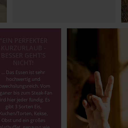
Image
"EIN PERFEKTER
KURZURLAUB -
BESSER GEHT'S
NICHT!
... Das Essen ist sehr
hochwertig und
bwechslungsreich. Vom
ganer bis zum Steak-Fan
ird hier jeder fündig. Es
gibt 3 Sorten Eis,
Kuchen/Torten, Kekse,
Obst und ein großes
alatbuffet, genauso wie