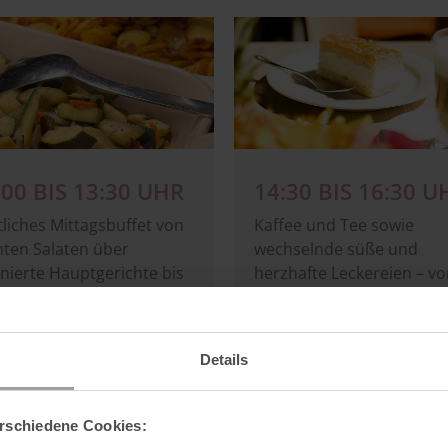
Image
:00 BIS 13:30 UHR
14:30 BIS 16:30 U
liches Mittagsbuffet von
Kaffee und Tee sowie
hten Salaten über
wechselnde süße und
inierte Hauptgerichte bis
herzhafte Leckereien – v
himmlischen Desserts –
Waffeln, Crêpes und
decken Sie
Apfelstrudel bis zu
ussmomente für jeden
Flammkuchen, Pizzasnac
Details
chmack
und feinen
Kuchenspezialitäten. Perf
2:00 Uhr Obstkorb und
für eine genussvolle Paus
rschiedene Cookies:
reme
am Nachmittag.