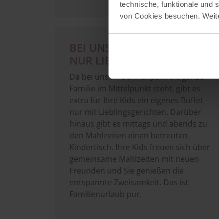
technische, funktionale und
von Cookies besuchen. Weite
BEI UNS GIBT’S JEDEN TAG
NUR LIEBLINGSESSEN
Da bei uns im Sonnenpark die ganze
Familie im Mittelpunkt steht, gibt es
extra für Ihre Kids ein eigenes Buffet -
nur mit Lieblingsgerichten. Darüber
hinaus gibt es mittags und abends zu
den Mahlzeiten einen betreuten
Kindertisch. Ihre Kids freuen sich über
gemeinsame Mahlzeiten mit neuen
Freunden und Sie genießen die
entspannte Zweisamkeit. Das ist
Familienurlaub pur.