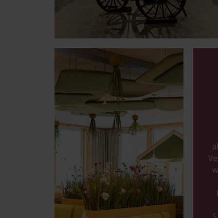
Image
a
Ve
w
S