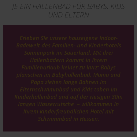
JE EIN HALLENBAD FÜR BABYS, KIDS
UND ELTERN
Erleben Sie unsere hauseigene Indoor-
Badewelt des Familien- und Kinderhotels
Sonnenpark im Sauerland. Mit drei
Hallenbädern kommt in Ihrem
Familienurlaub keiner zu kurz: Babys
planschen im Babyhallenbad, Mama und
Papa ziehen lange Bahnen im
Elternschwimmbad und Kids toben im
Kinderhallenbad und auf der riesigen 30m
langen Wasserrutsche – willkommen in
Ihrem kinderfreundlichen Hotel mit
Schwimmbad in Hessen.