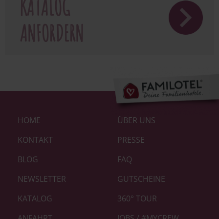
KATALOG
ANFORDERN
Footer-
HOME
ÜBER UNS
Links
|
KONTAKT
PRESSE
Home
BLOG
FAQ
neu
NEWSLETTER
GUTSCHEINE
KATALOG
360° TOUR
ANFAHRT
JOBS / #MYCREW