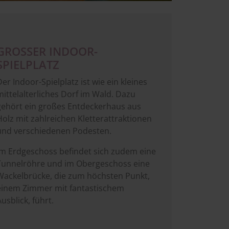
GROSSER INDOOR-S
PIELPLATZ
er Indoor-Spielplatz ist wie ein kleines
mittelalterliches Dorf im Wald. Dazu
gehört ein großes Entdeckerhaus aus
Holz mit zahlreichen Kletterattraktionen
und verschiedenen Podesten.
Im Erdgeschoss befindet sich zudem eine
Tunnelröhre und im Obergeschoss eine
Wackelbrücke, die zum höchsten Punkt,
einem Zimmer mit fantastischem
usblick, führt.