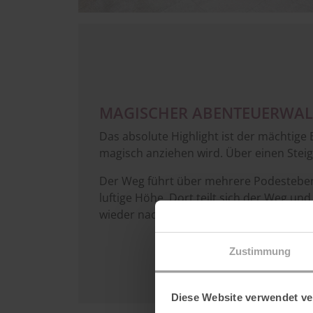
MAGISCHER ABENTEUERWA
Das absolute Highlight ist der mächtige
magisch anziehen wird. Über einen Stei
Der Weg führt über mehrere Podesteben
luftige Höhe. Dort teilt sich der Weg u
wieder nach unten oder über eine Netz
Zustimmung
Diese Website verwendet ve