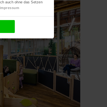
lich auch ohne das Setzen
age
Impressum