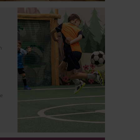
Image
m
te