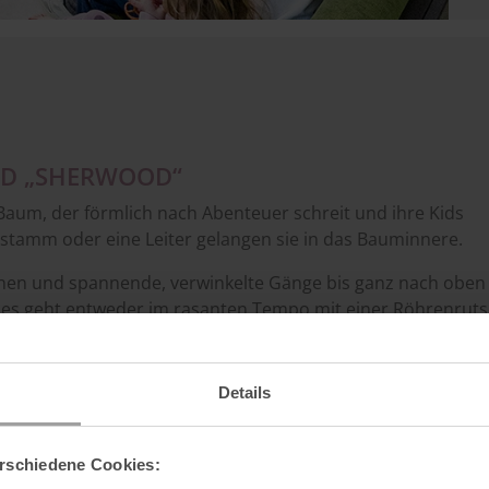
LD „SHERWOOD“
 Baum, der förmlich nach Abenteuer schreit und ihre Kids
gstamm oder eine Leiter gelangen sie in das Bauminnere.
en und spannende, verwinkelte Gänge bis ganz nach oben 
nd es geht entweder im rasanten Tempo mit einer Röhrenrut
brücke weiter zum nächsten Baum.
Details
rschiedene Cookies: