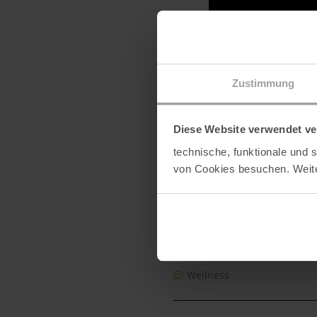
Zustimmung
T
Diese Website verwendet ve
technische, funktionale und
Seit
täti
von Cookies besuchen. Weite
Arb
In s
M
Wellness