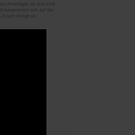
eschmeidiger sie also sind,
d konzentriert sich auf die
Zusatz bringt sie