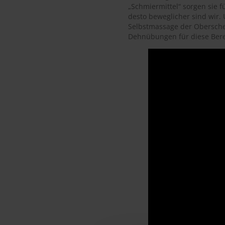
„Schmiermittel“ sorgen sie 
desto beweglicher sind wir. 
Selbstmassage der Obersche
Dehnübungen für diese Berei