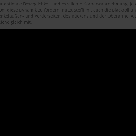
für optimale Beweglichkeit und exzellente Körperwahrnehmung. Je g
Um diese Dynamik zu fördern, nutzt Steffi mit euch die Blackroll un
nkelaußen- und Vorderseiten, des Rückens und der Oberarme. Als 
che gleich mit.