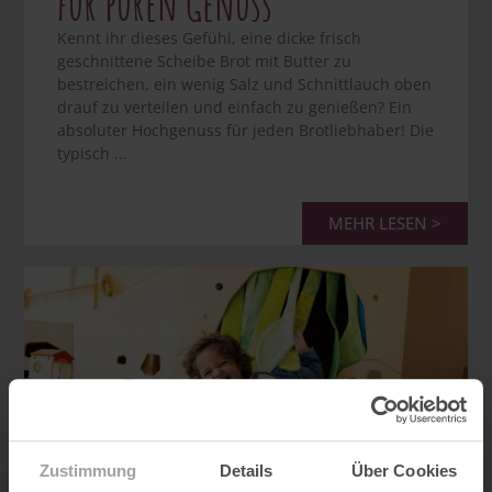
für puren Genuss
Kennt ihr dieses Gefühl, eine dicke frisch
geschnittene Scheibe Brot mit Butter zu
bestreichen, ein wenig Salz und Schnittlauch oben
drauf zu verteilen und einfach zu genießen? Ein
absoluter Hochgenuss für jeden Brotliebhaber! Die
typisch ...
MEHR LESEN >
Zustimmung
Details
Über Cookies