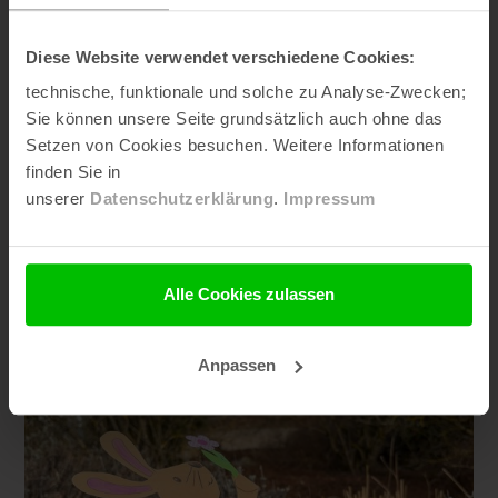
Reisen mit Baby: Tipps für den
Diese Website verwendet verschiedene Cookies:
ersten Urlaub mit Säugling
technische, funktionale und solche zu Analyse-Zwecken;
Sie können unsere Seite grundsätzlich auch ohne das
Kaum ist das Baby da, verändert sich der Blick auf
Setzen von Cookies besuchen. Weitere Informationen
die Welt – und auf das Reisen. Plötzlich geht es
finden Sie in
nicht mehr um Abenteuer oder Entspannung zu
unserer
Datenschutzerklärung
.
Impressum
zweit, sondern um Nähe, Sicherheit und neue
gemeinsame ...
Alle Cookies zulassen
Anpassen
MEHR LESEN >