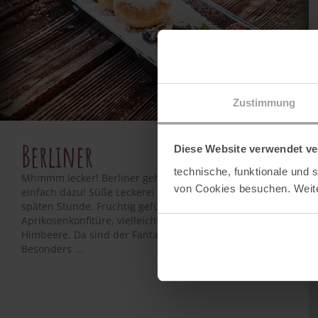
Zustimmung
Berliner
Diese Website verwendet ve
technische, funktionale und
Mhmmm lecker! Berliner gehören an Silvester doch
von Cookies besuchen. Weite
einfach dazu! Süße Leckerei und Energiekick zur
späten Stunde. Fruchtig gefüllt mit Erdbeer- oder
Aprikosenkonfitüre, vielleicht sogar Kirsche oder
Himbeere. Da sind der Fantasie keine Grenzen gesetzt.
Besonders ...