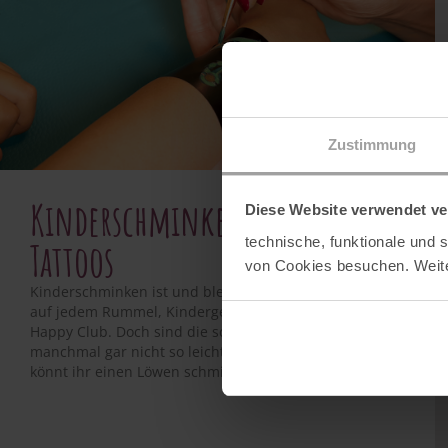
Zustimmung
Kinderschminken Arm-
Diese Website verwendet ve
technische, funktionale und
Tattoos
von Cookies besuchen. Weite
Kinderschminken ist und bleibt ein großes Highlight
auf jedem Rummel, Kindergeburtstag, aber auch im
Happy Club. Doch sind die schwierigen Motive
manchmal gar nicht so leicht nachzumachen… Oder
könnt ihr einen Löwen schminken? Wer sich ...