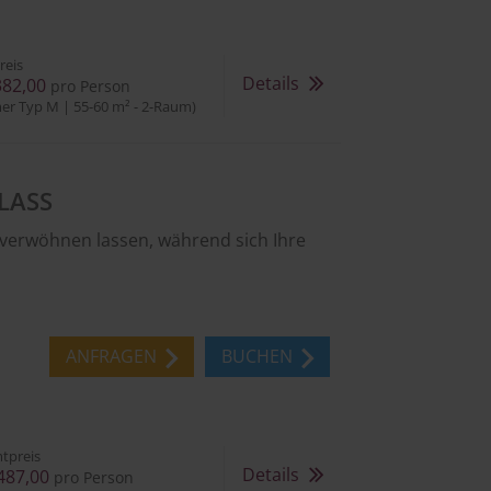
reis
Details
382,00
pro Person
er Typ M | 55-60 m² - 2-Raum)
LASS
 verwöhnen lassen, während sich Ihre
ANFRAGEN
BUCHEN
tpreis
Details
487,00
pro Person