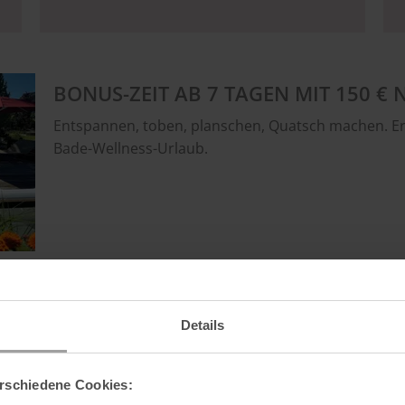
BONUS-ZEIT AB 7 TAGEN MIT 150 €
Entspannen, toben, planschen, Quatsch machen. E
Bade-Wellness-Urlaub.
Gesamtp
€ 2.
ab
Details
(im Zimm
rschiedene Cookies: