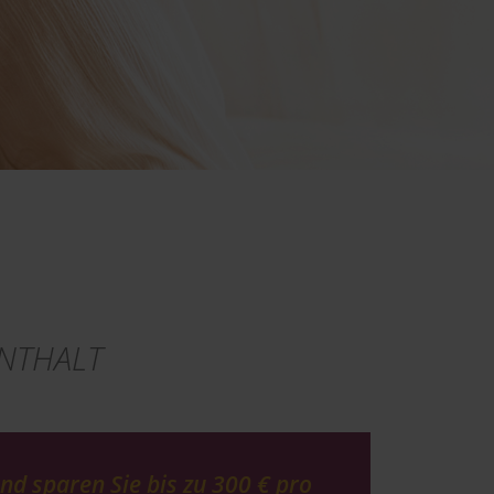
NTHALT
nd sparen Sie bis zu
300 €
pro