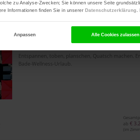
 solche zu Analyse-Zwecken; Sie können unsere Seite grundsätz
Gesamtp
re Informationen finden Sie in unserer
Datenschutzerklärung
.
€ 2.
ab
(im Zimm
Anpassen
Alle Cookies zulassen
BONUS-ZEIT AB 10 TAGEN MIT 300 
Entspannen, toben, planschen, Quatsch machen. E
Bade-Wellness-Urlaub.
Gesamtp
6
€ 3.
ab
7
(im Zimm