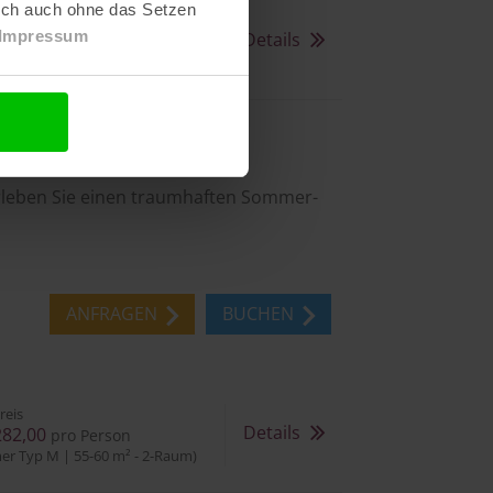
lich auch ohne das Setzen
reis
Impressum
Details
355,00
pro Person
er Typ M | 55-60 m² - 2-Raum)
€ NACHLASS
rleben Sie einen traumhaften Sommer-
ANFRAGEN
BUCHEN
reis
Details
282,00
pro Person
er Typ M | 55-60 m² - 2-Raum)